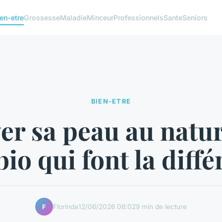
en-etre
Grossesse
Maladie
Minceur
Professionnels
Sante
Seniors
BIEN-ETRE
er sa peau au nature
bio qui font la diff
Florinda
12/06/2026 06:02
9 min de lecture
F