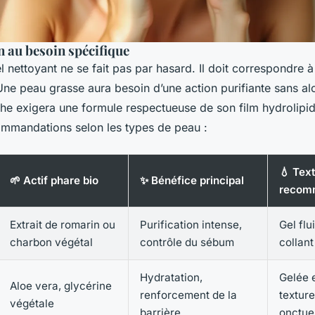
n au besoin spécifique
l nettoyant ne se fait pas par hasard. Il doit correspondre à
ne peau grasse aura besoin d’une action purifiante sans alo
he exigera une formule respectueuse de son film hydrolipid
mmandations selon les types de peau :
💧 Tex
🌱 Actif phare bio
✨ Bénéfice principal
recom
Extrait de romarin ou
Purification intense,
Gel flu
charbon végétal
contrôle du sébum
collant
Hydratation,
Gelée e
Aloe vera, glycérine
renforcement de la
texture
végétale
barrière
onctue