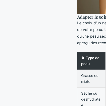
Adapter le soi
Le choix d’un ge
de votre peau. U
qu’une peau sèc
aperçu des reco
🧴 Type de
peau
Grasse ou
mixte
Sèche ou
déshydraté
e