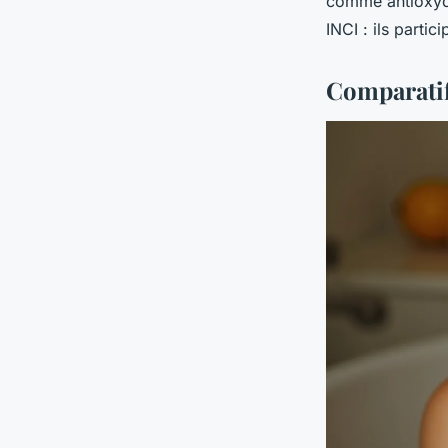
comme antioxydan
INCI : ils parti
Comparatif 