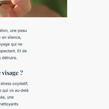
ution, une peau
c en silence,
toyage qui ne
espectant. Et de
 détruire.
 visage ?
stress oxydatif,
 qui va au-delà
née, une
nettoyants