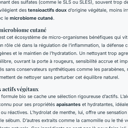
enant des sulfates (comme le SLS ou SLES), souvent trop d
vilégient des
tensioactifs doux
d’origine végétale, moins irr
ec le
microbiome cutané
.
 microbiome cutané
st cet écosystème de micro-organismes bénéfiques qui vit 
 un rôle clé dans la régulation de l’inflammation, la défense c
ènes et le maintien de l’hydratation. Un nettoyant trop agre
ilibre, ouvrant la porte à rougeurs, sensibilité accrue et im
lés sans conservateurs synthétiques comme les parabènes, n
ettent de nettoyer sans perturber cet équilibre naturel.
s actifs végétaux
formule bio se cache une sélection rigoureuse d’actifs. L’al
connu pour ses propriétés
apaisantes
et hydratantes, idéale
ou réactives. L’hydrolat de menthe, lui, offre une sensation
 le sébum. D’autres extraits comme la camomille ou le thé v