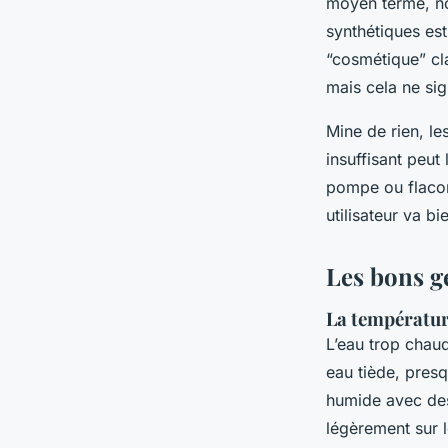
moyen terme, no
synthétiques es
“cosmétique” cla
mais cela ne sig
Mine de rien, le
insuffisant peut 
pompe ou flacon 
utilisateur va bi
Les bons g
La température
L’eau trop chaud
eau tiède, presq
humide avec des 
légèrement sur 