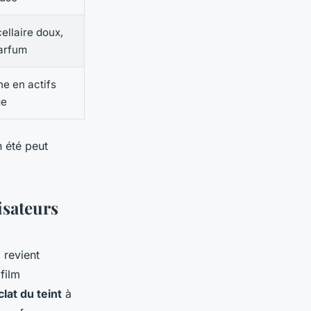
ellaire doux,
arfum
he en actifs
ge
n été peut
isateurs
 revient
film
clat du teint
à