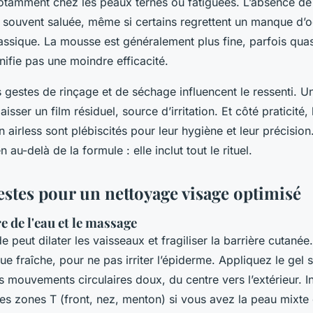
tamment chez les peaux ternes ou fatiguées. L’absence d
t souvent saluée, même si certains regrettent un manque d’
ssique. La mousse est généralement plus fine, parfois quasi
nifie pas une moindre efficacité.
s gestes de rinçage et de séchage influencent le ressenti. U
laisser un film résiduel, source d’irritation. Et côté praticité,
airless sont plébiscités pour leur hygiène et leur précision
en au-delà de la formule : elle inclut tout le rituel.
estes pour un nettoyage visage optimisé
 de l'eau et le massage
e peut dilater les vaisseaux et fragiliser la barrière cutanée.
ue fraîche, pour ne pas irriter l’épiderme. Appliquez le gel s
mouvements circulaires doux, du centre vers l’extérieur. In
les zones T (front, nez, menton) si vous avez la peau mixte