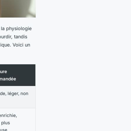
 la physiologie
urdir, tandis
ique. Voici un
ture
mandée
ide, léger, non
nrichie,
 plus
use