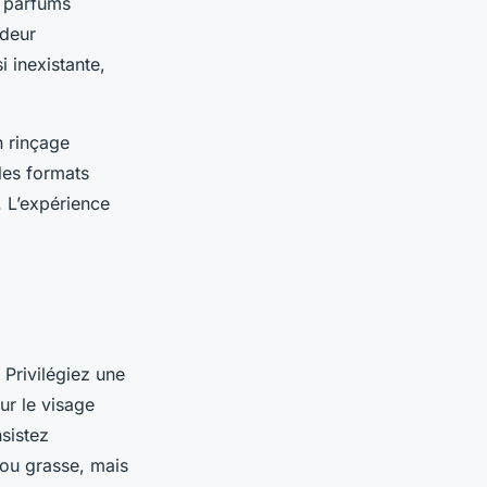
e parfums
odeur
 inexistante,
n rinçage
 les formats
. L’expérience
 Privilégiez une
ur le visage
sistez
 ou grasse, mais