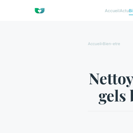
Accueil
Actu
Bi
Accueil
›
Bien-etre
Nettoy
gels 