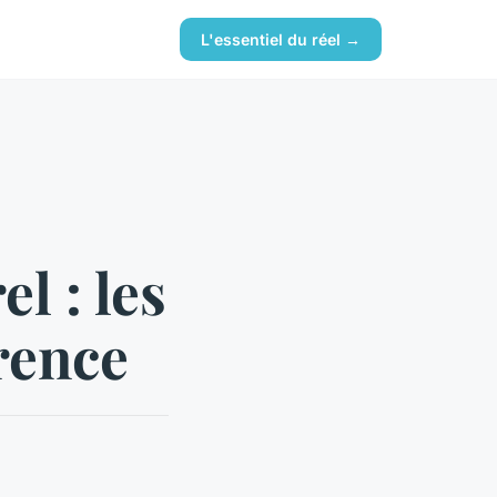
L'essentiel du réel →
l : les
érence