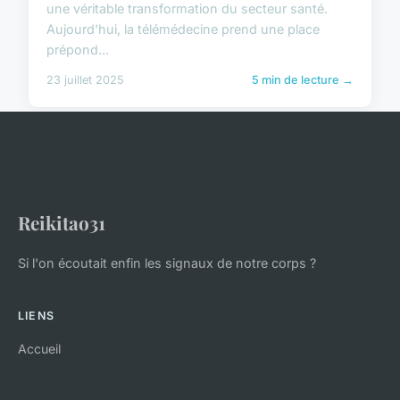
une véritable transformation du secteur santé.
Aujourd'hui, la télémédecine prend une place
prépond...
23 juillet 2025
5 min de lecture →
Reikitao31
Si l'on écoutait enfin les signaux de notre corps ?
LIENS
Accueil