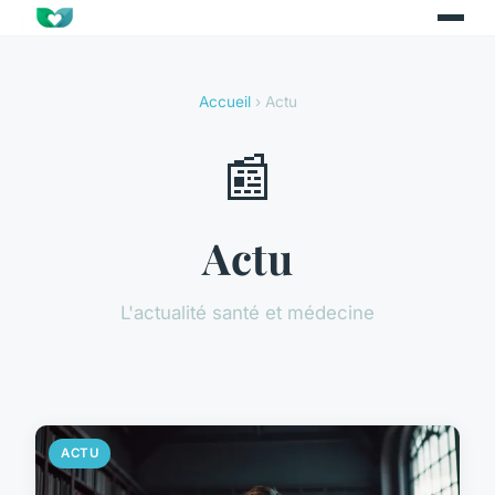
Accueil
› Actu
📰
Actu
L'actualité santé et médecine
ACTU