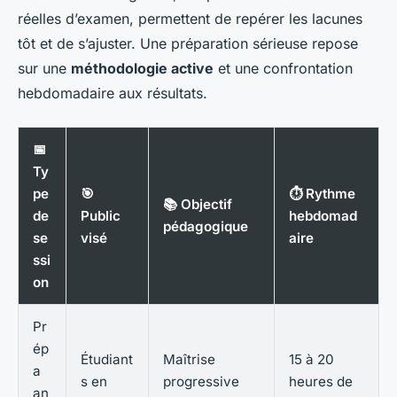
réelles d’examen, permettent de repérer les lacunes
tôt et de s’ajuster. Une préparation sérieuse repose
sur une
méthodologie active
et une confrontation
hebdomadaire aux résultats.
📅
Ty
pe
🎯
⏱️ Rythme
📚 Objectif
de
Public
hebdomad
pédagogique
se
visé
aire
ssi
on
Pr
ép
Étudiant
Maîtrise
15 à 20
a
s en
progressive
heures de
an