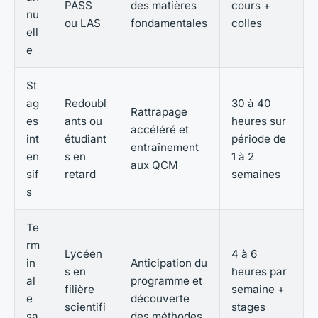
PASS
des matières
cours +
nu
ou LAS
fondamentales
colles
ell
e
St
ag
Redoubl
30 à 40
Rattrapage
es
ants ou
heures sur
accéléré et
int
étudiant
période de
entraînement
en
s en
1 à 2
aux QCM
sif
retard
semaines
s
Te
rm
Lycéen
4 à 6
in
Anticipation du
s en
heures par
al
programme et
filière
semaine +
e
découverte
scientifi
stages
sa
des méthodes