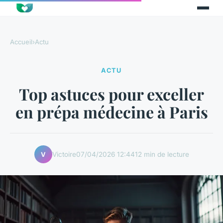
Accueil
›
Actu
ACTU
Top astuces pour exceller
en prépa médecine à Paris
Victoire
07/04/2026 12:44
12 min de lecture
V