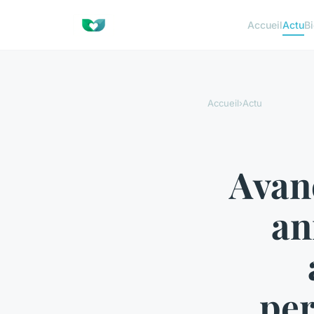
Accueil
Actu
Bi
Accueil
›
Actu
Avan
an
per