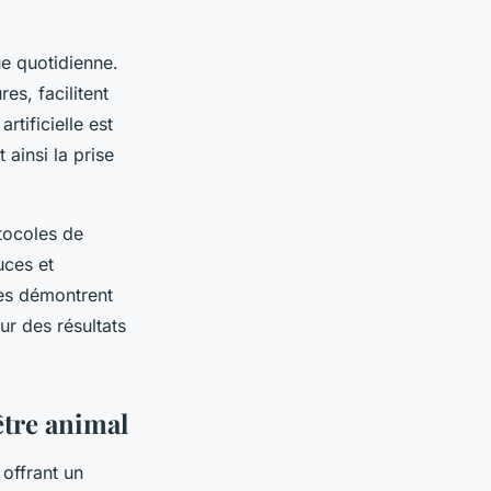
ue quotidienne.
es, facilitent
rtificielle est
 ainsi la prise
tocoles de
uces et
rès démontrent
ur des résultats
être animal
offrant un