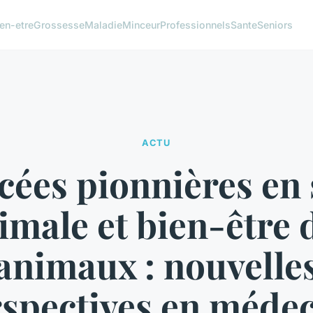
en-etre
Grossesse
Maladie
Minceur
Professionnels
Sante
Seniors
ACTU
cées pionnières en 
imale et bien-être 
animaux : nouvelle
spectives en méde