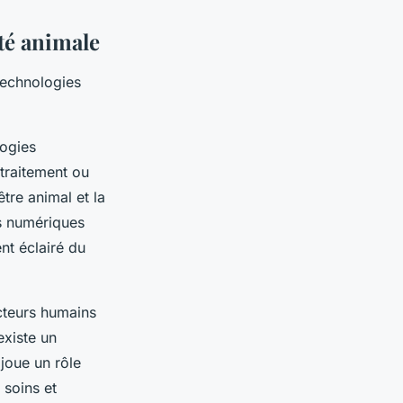
té animale
technologies
logies
traitement ou
tre animal et la
fs numériques
nt éclairé du
cteurs humains
existe un
joue un rôle
s soins et