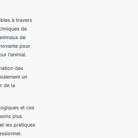
bles à travers
echniques de
 animaux de
nnovante pour
ur l’animal.
mation des
seulement un
r de la
logiques et ces
soins plus
et les pratiques
ssionnel.