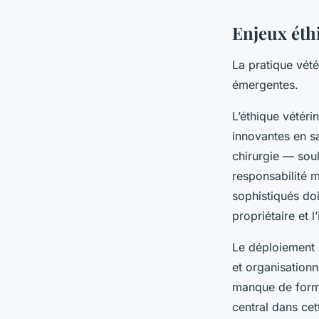
Enjeux éth
La pratique vété
émergentes.
L’éthique vétéri
innovantes en s
chirurgie — soul
responsabilité 
sophistiqués do
propriétaire et l
Le déploiement 
et organisationn
manque de format
central dans cett