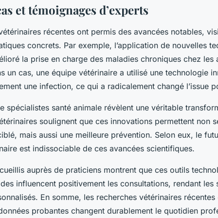
cas et témoignages d’experts
étérinaires récentes ont permis des avancées notables, visi
atiques concrets. Par exemple, l’application de nouvelles t
élioré la prise en charge des maladies chroniques chez les
 un cas, une équipe vétérinaire a utilisé une technologie i
ment une infection, ce qui a radicalement changé l’issue po
e spécialistes santé animale révèlent une véritable transfor
vétérinaires soulignent que ces innovations permettent non 
ciblé, mais aussi une meilleure prévention. Selon eux, le futu
aire est indissociable de ces avancées scientifiques.
ueillis auprès de praticiens montrent que ces outils techno
es influencent positivement les consultations, rendant les 
sonnalisés. En somme, les recherches vétérinaires récentes 
données probantes changent durablement le quotidien profe