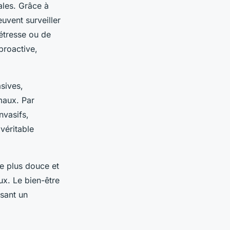
ales. Grâce à
euvent surveiller
étresse ou de
proactive,
asives,
maux. Par
nvasifs,
 véritable
he plus douce et
ux. Le bien-être
sant un