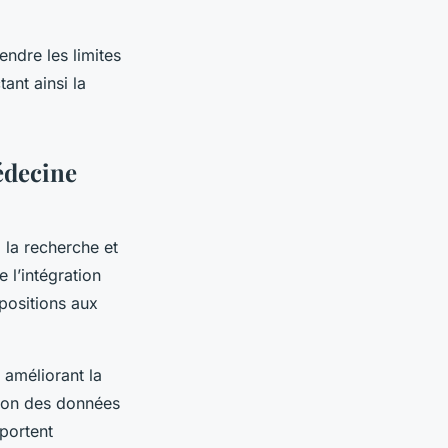
endre les limites
ant ainsi la
édecine
 la recherche et
 l’intégration
spositions aux
n améliorant la
stion des données
portent