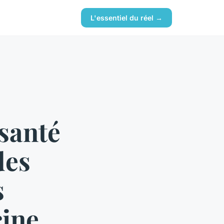
L'essentiel du réel →
santé
des
s
cine