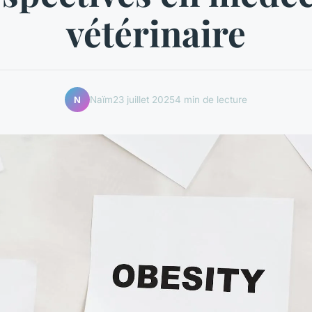
vétérinaire
Naïm
23 juillet 2025
4 min de lecture
N