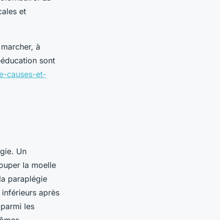
ales et
 marcher, à
rééducation sont
e-causes-et-
gie. Un
ouper la moelle
 la paraplégie
inférieurs après
 parmi les