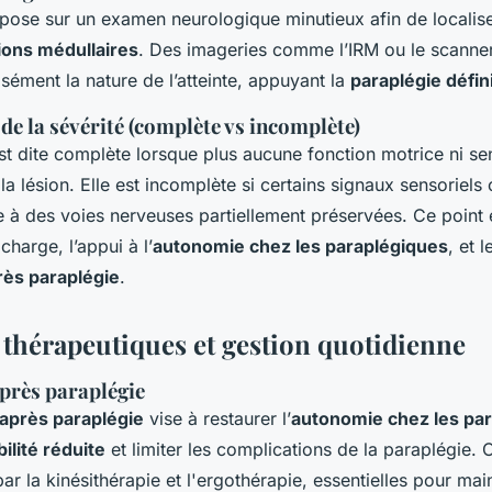
pose sur un examen neurologique minutieux afin de localiser
ions médullaires
. Des imageries comme l’IRM ou le scanne
cisément la nature de l’atteinte, appuyant la
paraplégie défin
 de la sévérité (complète vs incomplète)
t dite complète lorsque plus aucune fonction motrice ni sen
a lésion. Elle est incomplète si certains signaux sensoriels
e à des voies nerveuses partiellement préservées. Ce point 
charge, l’appui à l’
autonomie chez les paraplégiques
, et 
rès paraplégie
.
thérapeutiques et gestion quotidienne
près paraplégie
 après paraplégie
vise à restaurer l’
autonomie chez les pa
ilité réduite
et limiter les complications de la paraplégie. 
ar la kinésithérapie et l'ergothérapie, essentielles pour main