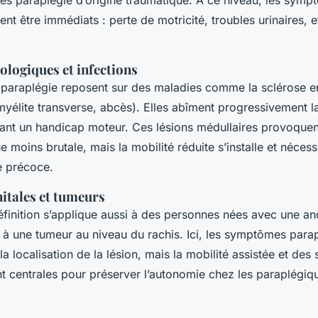
ses paraplégie d’origine traumatique. À ce niveau, les sym
nt être immédiats : perte de motricité, troubles urinaires,
ologiques et infections
 paraplégie reposent sur des maladies comme la sclérose e
myélite transverse, abcès). Elles abîment progressivement l
înant un handicap moteur. Ces lésions médullaires provoque
ue moins brutale, mais la mobilité réduite s’installe et nécess
e précoce.
itales et tumeurs
éfinition s’applique aussi à des personnes nées avec une an
s à une tumeur au niveau du rachis. Ici, les symptômes parap
t la localisation de la lésion, mais la mobilité assistée et des 
t centrales pour préserver l’autonomie chez les paraplégiqu