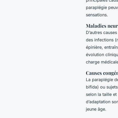
principales cau
paraplégie peuve
sensations.
Maladies neur
D’autres causes
des infections (
épinière, entra
évolution cliniq
charge médical
Causes congén
La paraplégie d
bifida) ou sujet
selon la taille e
d’adaptation son
jeune âge.