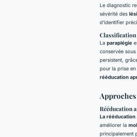
Le diagnostic re
sévérité des
lés
d’identifier pré
Classification
La
paraplégie
es
conservée sous l
persistent, grâc
pour la prise en 
rééducation ap
Approches 
Rééducation a
La rééducation
améliorer la
mob
principalement p