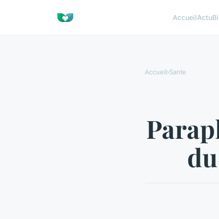
Accueil
Actu
Bi
Accueil
›
Sante
Parapl
du