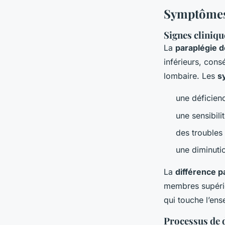
Symptômes,
Signes cliniq
La
paraplégie d
inférieurs, cons
lombaire. Les
s
une déficien
une sensibili
des troubles 
une diminuti
La
différence p
membres supérie
qui touche l’en
Processus de 