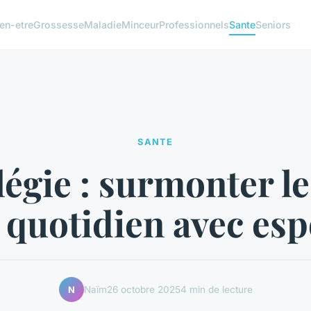
en-etre
Grossesse
Maladie
Minceur
Professionnels
Sante
Seniors
SANTE
égie : surmonter le
 quotidien avec esp
Naïm
26 octobre 2025
4 min de lecture
N