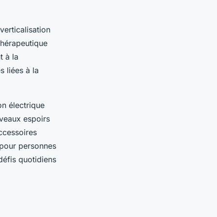
verticalisation
thérapeutique
t à la
 liées à la
on électrique
uveaux espoirs
accessoires
é pour personnes
défis quotidiens