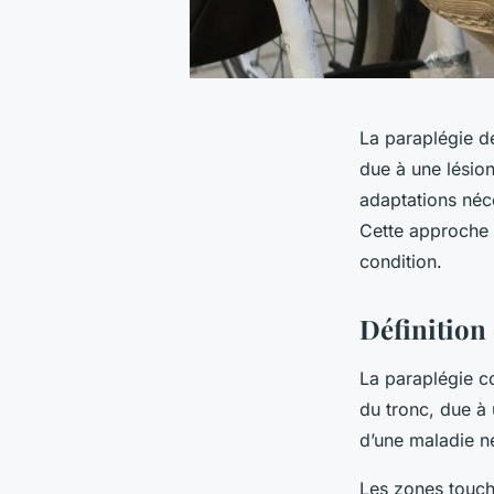
La paraplégie dé
due à une lésio
adaptations néce
Cette approche f
condition.
Définition
La paraplégie co
du tronc, due à 
d’une maladie ne
Les zones touch