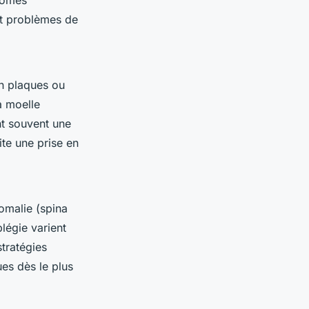
ptômes
 et problèmes de
n plaques ou
a moelle
nt souvent une
ite une prise en
omalie (spina
légie varient
stratégies
es dès le plus