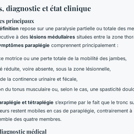
 diagnostic et état clinique
ues principaux
éfinition
repose sur une paralysie partielle ou totale des 
écutive à des
lésions médullaires
situées entre la zone thor
ymptômes paraplégie
comprennent principalement :
ce motrice ou une perte totale de la mobilité des jambes,
té réduite, voire absente, sous la zone lésionnelle,
de la continence urinaire et fécale,
on du tonus musculaire ou, selon le cas, une spasticité doul
araplégie et tétraplégie
s’exprime par le fait que le tronc su
urs restent mobiles en cas de paraplégie, contrairement à l
semble des quatre membres.
diagnostic médical