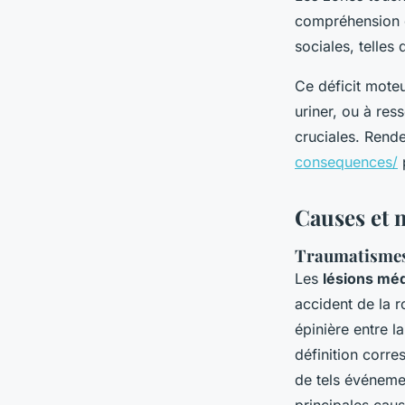
compréhension d
sociales, telles
Ce déficit moteu
uriner, ou à res
cruciales. Rend
consequences/
p
Causes et 
Traumatismes 
Les
lésions méd
accident de la 
épinière entre l
définition corr
de tels événemen