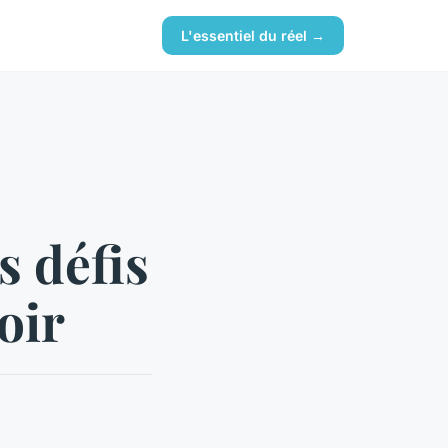
L'essentiel du réel →
s défis
oir