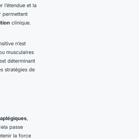
 l’étendue et la
r permettent
ition
clinique.
sitive n’est
 ou musculaires
est déterminant
les stratégies de
raplégiques
,
Cela passe
tenir la force