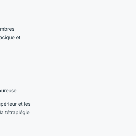
membres
acique et
oureuse.
périeur et les
a tétraplégie