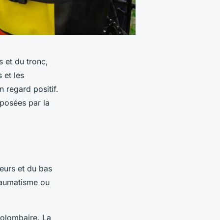
s et du tronc,
 et les
 regard positif.
mposées par la
eurs et du bas
traumatisme ou
colombaire. La